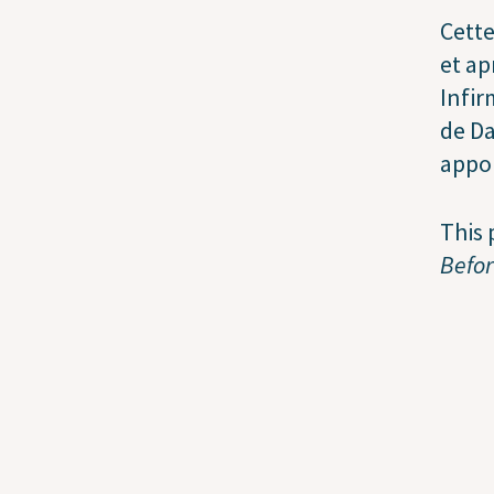
Cette
et ap
Infir
de Da
appor
This 
Befor