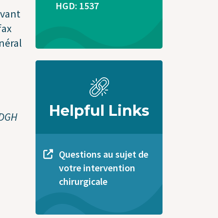
HGD: 1537
avant
fax
énéral
Helpful Links
 DGH
Questions au sujet de
votre intervention
chirurgicale