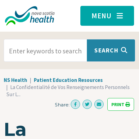
Skip to main content
MENU
SEARCH TERMS
SEARCH
NS Health
Patient Education Resources
La Confidentialité de Vos Renseignements Personnels
Sur L...
PRINT
Share:
La