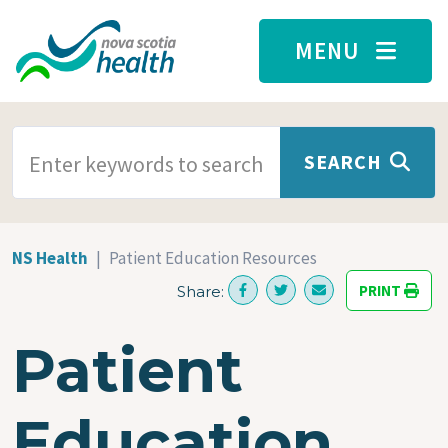
Skip to main content
MENU
SEARCH TERMS
SEARCH
NS Health
Patient Education Resources
PRINT
Share:
Patient
Education