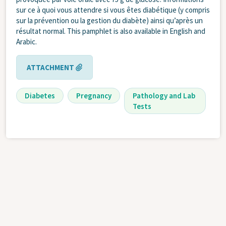
sur ce à quoi vous attendre si vous êtes diabétique (y compris
sur la prévention ou la gestion du diabète) ainsi qu’après un
résultat normal. This pamphlet is also available in English and
Arabic.
ATTACHMENT
Diabetes
Pregnancy
Pathology and Lab
Tests
Dépistage du diabète pendant la
grossesse
NOVEMBER 1, 2025
| .PDF | PRINT CODE FF85-2338
Processus à suivre pour dépister le diabète pendant la