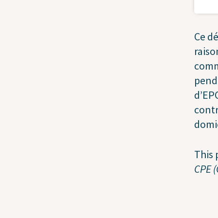
Ce dé
raiso
comme
pend
d’EPC
contr
domic
This 
CPE 