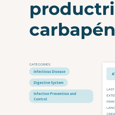
productr
carbapé
CATEGORIES
Infectious Disease
A
Digestive System
LAST
Infection Prevention and
EXTE
Control
PRIN
LAN
CRE