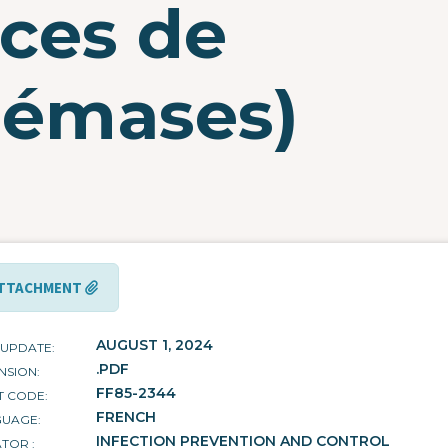
ices de
némases)
TTACHMENT
AUGUST 1, 2024
 UPDATE
.PDF
NSION
FF85-2344
T CODE
FRENCH
GUAGE
INFECTION PREVENTION AND CONTROL
ATOR