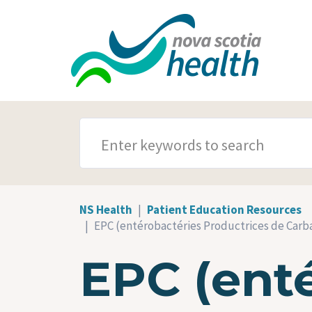
Skip to main content
SEARCH TERMS
NS Health
Patient Education Resources
EPC (entérobactéries Productrices de Car
EPC (ent