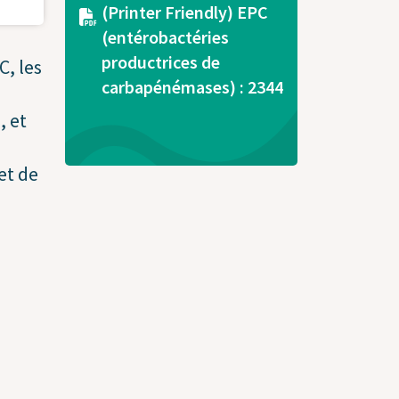
Document
(Printer Friendly) EPC
(entérobactéries
productrices de
C, les
carbapénémases) : 2344
, et
et de