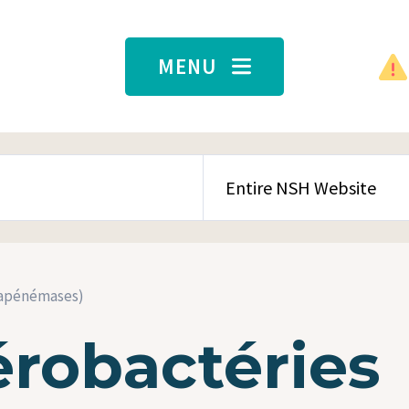
MENU
SEARCH CONTENT TYPE
bapénémases)
érobactéries