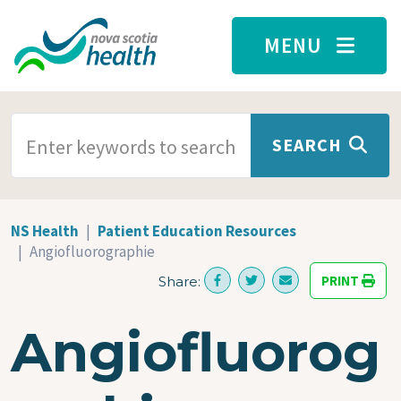
Skip to main content
MENU
SEARCH TERMS
SEARCH
NS Health
Patient Education Resources
Angiofluorographie
PRINT
Share:
Angiofluorog