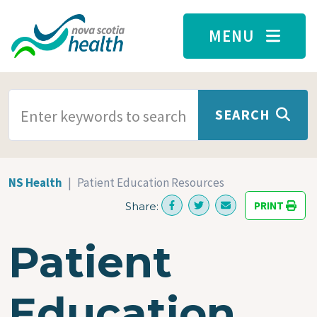
Skip to main content
MENU
SEARCH TERMS
SEARCH
NS Health
Patient Education Resources
PRINT
Share:
Patient
Education